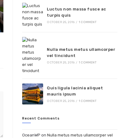
Luctus non massa fusce ac
turpis quis
OCTOBER 25, 2016
/
1 COMMENT
Nulla metus metus ullamcorper
vel tincidunt
OCTOBER 25, 2016
/
1 COMMENT
Quis ligula lacinia aliquet
mauris ipsum
OCTOBER 25, 2016
/
1 COMMENT
Recent Comments
OceanWP
on
Nulla metus metus ullamcorper vel