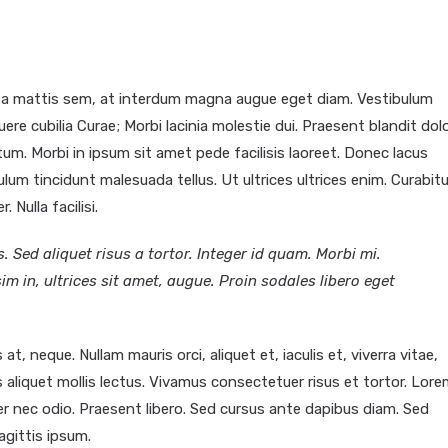
sa mattis sem, at interdum magna augue eget diam. Vestibulum
ere cubilia Curae; Morbi lacinia molestie dui. Praesent blandit dolo
m. Morbi in ipsum sit amet pede facilisis laoreet. Donec lacus
ulum tincidunt malesuada tellus. Ut ultrices ultrices enim. Curabitu
 Nulla facilisi.
. Sed aliquet risus a tortor. Integer id quam. Morbi mi.
sim in, ultrices sit amet, augue. Proin sodales libero eget
t, neque. Nullam mauris orci, aliquet et, iaculis et, viverra vitae,
as aliquet mollis lectus. Vivamus consectetuer risus et tortor. Lor
ger nec odio. Praesent libero. Sed cursus ante dapibus diam. Sed
agittis ipsum.