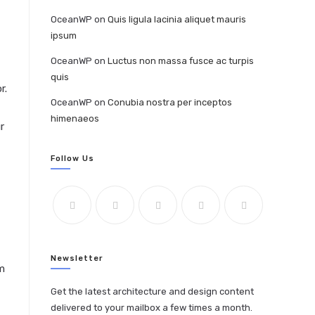
OceanWP
on
Quis ligula lacinia aliquet mauris
ipsum
OceanWP
on
Luctus non massa fusce ac turpis
quis
r.
OceanWP
on
Conubia nostra per inceptos
himenaeos
r
Follow Us
Newsletter
em
Get the latest architecture and design content
delivered to your mailbox a few times a month.